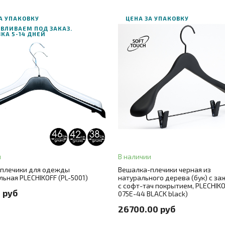
А УПАКОВКУ
ЦЕНА ЗА УПАКОВКУ
ВЛИВАЕМ ПОД ЗАКАЗ.
КА 5-14 ДНЕЙ
В корзину
В корзину
ЗАКАЗ В ОДИН КЛИК
АЗ В ОДИН КЛИК
Длина
44
8
+ 2
Цвет
черный
рный
+ 1
и
В наличии
Количество
30
лла
крючок серебро
+ 1
плечики для одежды
Вешалка-плечики черная из
ьная PLECHIKOFF (PL-5001)
натурального дерева (бук) с з
Количество в упаковке
30 шт./це
с софт-тач покрытием, PLECHIKO
о в упаковке
150 шт./цена за штуку 34 руб.
 руб
075E-44 BLACK black)
Материал
натуральное дерево (
26700.00 руб