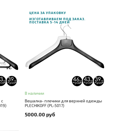
ЦЕНА ЗА УПАКОВКУ
ИЗГОТАВЛИВАЕМ ПОД ЗАКАЗ.
ПОСТАВКА 5-14 ДНЕЙ
В корзину
ЗАКАЗ В ОДИН КЛИК
+ 2
Длина
39
+ 2
+ 1
Цвет
черный
+ 1
В наличии
+ 1
Цвет металла
крючок серебро
+ 1
 c
Вешалка- плечики для верхней одежды
019)
PLECHIKOFF (PL-5017)
ена за штуку 62 руб.
+ 1
Количество в упаковке
100 шт./цена за штуку 50 руб.
+ 1
5000.00 руб