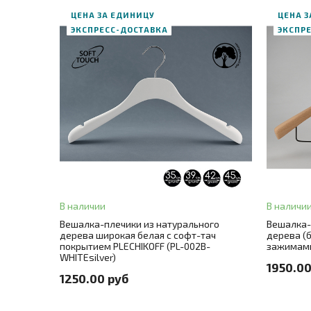
ЦЕНА ЗА ЕДИНИЦУ
ЦЕНА 
ЭКСПРЕСС-ДОСТАВКА
ЭКСПР
В корзину
ЗАКАЗ В ОДИН КЛИК
В наличии
В наличи
Длина
35
+ 3
Вешалка-плечики из натурального
Вешалка-
ЗАК
дерева широкая белая с софт-тач
дерева (б
Цвет
белый
покрытием PLECHIKOFF (PL-002B-
зажимами
WHITEsilver)
Размер
1950.00
Цвет металла
никель
1250.00 руб