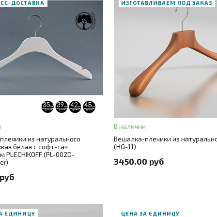
ЕСС-ДОСТАВКА
ИЗГОТАВЛИВАЕМ ПОД ЗАКАЗ
В корзину
В корзину
АЗ В ОДИН КЛИК
ЗАКАЗ В ОДИН КЛИК
и
В наличии
5
+ 3
Цвет
цветной
плечики из натурального
Вешалка-плечики из натурально
кая белая с софт-тач
(HG-11)
лый
м PLECHIKOFF (PL-002D-
Размер
40
3450.00 руб
er)
лла
никель
 руб
ЗА ЕДИНИЦУ
ЦЕНА ЗА ЕДИНИЦУ