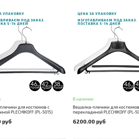
А УПАКОВКУ
ЦЕНА ЗА УПАКОВКУ
ВЛИВАЕМ ПОД ЗАКАЗ.
ИЗГОТАВЛИВАЕМ ПОД ЗАКАЗ.
КА 5-14 ДНЕЙ
ПОСТАВКА 5-14 ДНЕЙ
В корзину
В корзину
АЗ В ОДИН КЛИК
ЗАКАЗ В ОДИН КЛИК
8
+ 2
Длина
39
рный
+ 1
Цвет
черный
и
В наличии
лла
крючок серебро
+ 1
Цвет металла
крючок серебро
плечики для костюмов с
Вешалка-плечики для костюмов
иной PLECHIKOFF (PL-5015)
перекладиной PLECHIKOFF (PL-5
о в упаковке
100 шт./цена за штуку 55 руб.
+ 1
Количество в упаковке
100 шт./ц
0 руб
6200.00 руб