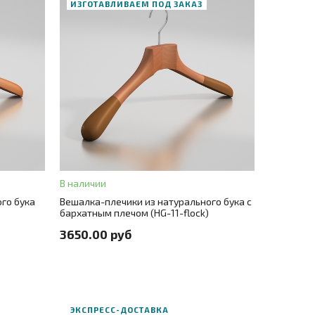
ИЗГОТАВЛИВАЕМ ПОД ЗАКАЗ
В корзину
ЗАКАЗ В ОДИН КЛИК
В наличии
+ 1
Цвет
цветной
+ 1
го бука
Вешалка-плечики из натурального бука c
бархатным плечом (HG-11-flock)
+ 3
Размер
40
+ 3
3650.00 руб
ЭКСПРЕСС-ДОСТАВКА