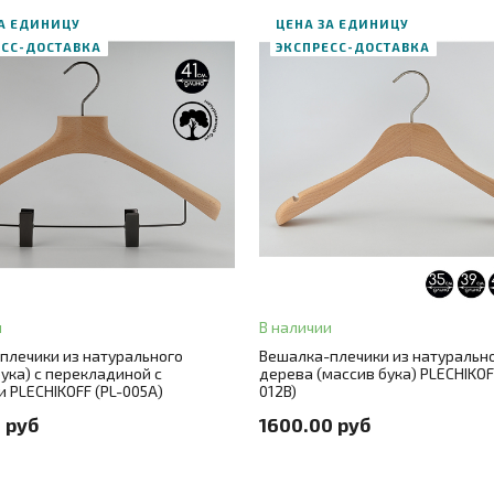
ЗА ЕДИНИЦУ
ЦЕНА ЗА ЕДИНИЦУ
ЕСС-ДОСТАВКА
ЭКСПРЕСС-ДОСТАВКА
В корзину
ЗАКАЗ В ОДИН КЛИК
В корзину
Длина
42
и
В наличии
плечики из натурального
Вешалка-плечики из натуральн
АЗ В ОДИН КЛИК
Цвет
натуральный бук массив
ука) c перекладиной с
дерева (массив бука) PLECHIKOF
 PLECHIKOFF (PL-005A)
012B)
41
Цвет металла
никель
 руб
1600.00 руб