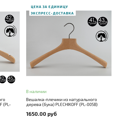
ЦЕНА ЗА ЕДИНИЦУ
ЭКСПРЕСС-ДОСТАВКА
В корзину
В наличии
ЗАКАЗ В ОДИН КЛИК
ого
Вешалка-плечики из натурального
F (PL-
дерева (бука) PLECHIKOFF (PL-005B)
Размер
41
+ 1
1650.00 руб