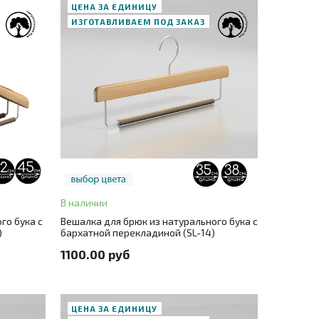
ЦЕНА ЗА ЕДИНИЦУ
ИЗГОТАВЛИВАЕМ ПОД ЗАКАЗ
В корзину
ЗАКАЗ В ОДИН КЛИК
В наличии
тия)
+ 3
Цвет
натуральный бук (без покрытия)
+ 2
го бука c
Вешалка для брюк из натурального бука с
)
бархатной перекладиной (SL-14)
+ 3
Размер
35
+ 1
1100.00 руб
ЦЕНА ЗА ЕДИНИЦУ