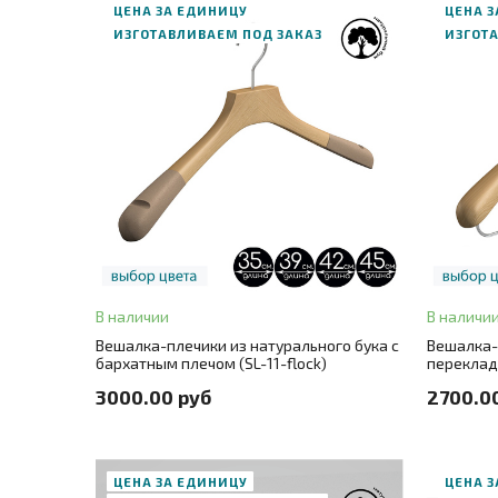
ЦЕНА ЗА ЕДИНИЦУ
ЦЕНА 
ИЗГОТАВЛИВАЕМ ПОД ЗАКАЗ
ИЗГОТ
В корзину
ЗАКАЗ В ОДИН КЛИК
ЗАК
В наличии
В наличи
Цвет
натуральный бук (без покрытия)
+ 3
Цвет
нат
Вешалка-плечики из натурального бука c
Вешалка-
бархатным плечом (SL-11-flock)
переклад
Размер
35
+ 3
Размер
3000.00 руб
2700.0
ЦЕНА ЗА ЕДИНИЦУ
ЦЕНА 