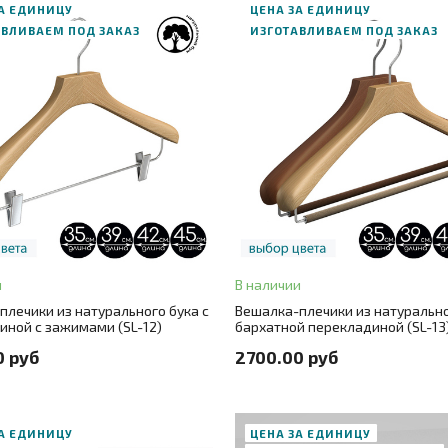
ЗА ЕДИНИЦУ
ЦЕНА ЗА ЕДИНИЦУ
АВЛИВАЕМ ПОД ЗАКАЗ
ИЗГОТАВЛИВАЕМ ПОД ЗАКАЗ
В корзину
В корзину
АЗ В ОДИН КЛИК
ЗАКАЗ В ОДИН КЛИК
и
В наличии
уральный бук (без покрытия)
+ 3
Цвет
натуральный бук (без покры
плечики из натурального бука c
Вешалка-плечики из натурально
иной с зажимами (SL-12)
бархатной перекладиной (SL-13
35
+ 3
Размер
35
0 руб
2700.00 руб
ЗА ЕДИНИЦУ
ЦЕНА ЗА ЕДИНИЦУ