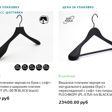
А УПАКОВКУ
ЦЕНА ЗА УПАКОВКУ
ЕСС-ДОСТАВКА
В корзину
В корзину
АЗ В ОДИН КЛИК
ЗАКАЗ В ОДИН КЛИК
5
+ 4
Длина
44
рный
Цвет
черный
лла
крючок черный
и
В наличии
Цвет металла
крючок черный
плечики черная из бука с софт-
Вешалка-плечики черная из
во
10
+ 1
ытием и широким плечом
натурального дерева (бук) с
Количество
30
F (PL-067B BLACK black)
перекладиной с софт-тач покры
PLECHIKOFF (PL-075A-44 BLACK b
о в упаковке
10 шт./цена за штуку 770 руб.
0 руб
Количество в упаковке
30 шт./це
23400.00 руб