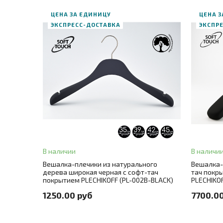
ЦЕНА ЗА ЕДИНИЦУ
ЦЕНА З
ЭКСПРЕСС-ДОСТАВКА
ЭКСПР
ЗАК
В корзину
Длина
3
ЗАКАЗ В ОДИН КЛИК
Цвет
че
Длина
35
+ 3
Цвет мета
В наличии
В наличи
Вешалка-плечики из натурального
Вешалка-
Цвет
черный
Количест
дерева широкая черная с софт-тач
тач покр
покрытием PLECHIKOFF (PL-002B-BLACK)
PLECHIKOF
Цвет металла
никель
Количеств
1250.00 руб
7700.0