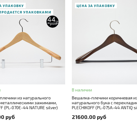
А УПАКОВКУ
ЦЕНА ЗА УПАКОВКУ
 ПРОДАЕТСЯ УПАКОВКАМИ
В корзину
ЗАКАЗ В ОДИН КЛИК
В корзину
Цвет
коричневый
АЗ В ОДИН КЛИК
Размер
44
туральный (покрытие лак)
Цвет металла
никель
44
Количество
30 шт./цена за штуку
и
В наличии
плечики из натурального
Вешалка-плечики коричневая и
лла
хром
Количество в упаковке
30
 металлическими зажимами,
натурального бука с переклади
F (PL-070E-44 NATURE silver)
PLECHIKOFF (PL-075A-44 ANTIQ si
натуральное дерево (гевея)
Материал
натуральный бук
00 руб
21600.00 руб