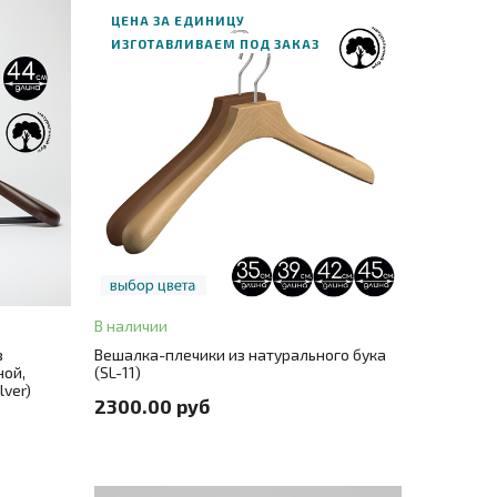
ЦЕНА ЗА ЕДИНИЦУ
ИЗГОТАВЛИВАЕМ ПОД ЗАКАЗ
В корзину
ЗАКАЗ В ОДИН КЛИК
 720 руб.
В наличии
Цвет
натуральный бук (без покрытия)
+ 3
з
Вешалка-плечики из натурального бука
ной,
(SL-11)
lver)
Размер
35
+ 3
2300.00 руб