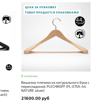
ЦЕНА ЗА УПАКОВКУ
ТОВАР ПРОДАЕТСЯ УПАКОВКАМИ
В корзину
ЗАКАЗ В ОДИН КЛИК
Длина
44
Цвет
натуральный (покрытие лак)
Цвет металла
никель
Количество
30 шт./цена за штуку 720 руб.
В наличии
Вешалка-плечики из натурального бука с
Количество в упаковке
30
перекладиной, PLECHIKOFF (PL-075A-44
тием,
NATURE silver)
lack)
Материал
натуральный бук
21600.00 руб
на за штуку 780 руб.