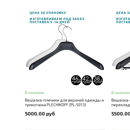
ЦЕНА ЗА УПАКОВКУ
ЦЕНА З
ИЗГОТАВЛИВАЕМ ПОД ЗАКАЗ.
ИЗГОТА
ПОСТАВКА 5-14 ДНЕЙ
ПОСТАВ
В корзину
ЗАКАЗ В ОДИН КЛИК
ЗАК
Длина
38
+ 2
Длина
3
Цвет
черный
+ 1
Цвет
че
В наличии
В наличи
Цвет металла
крючок серебро
+ 1
Цвет мета
Вешалка-плечики для верхней одежды и
Вешалка-
трикотажа PLECHIKOFF (PL-5013)
переклад
Количество в упаковке
100 шт./цена за штуку 50 руб.
+ 1
Количеств
5000.00 руб
5500.0