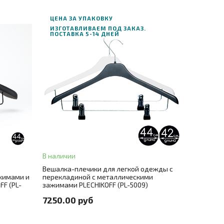
ЦЕНА ЗА УПАКОВКУ
ИЗГОТАВЛИВАЕМ ПОД ЗАКАЗ.
ПОСТАВКА 5-14 ДНЕЙ
В корзину
ЗАКАЗ В ОДИН КЛИК
Длина
42
+ 1
Цвет
черный
+ 1
В наличии
Вешалка-плечики для легкой одежды с
Цвет металла
крючок и перекладина серебро
+ 1
ажимами и
перекладиной с металлическими
на за штуку 890 руб.
FF (PL-
зажимами PLECHIKOFF (PL-5009)
Количество в упаковке
50 шт./цена за штуку 145 руб.
+ 1
7250.00 руб
софт-тач покрытие)