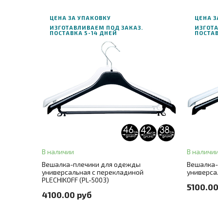
ЦЕНА ЗА УПАКОВКУ
ЦЕНА З
ИЗГОТАВЛИВАЕМ ПОД ЗАКАЗ.
ИЗГОТА
ПОСТАВКА 5-14 ДНЕЙ
ПОСТАВ
В корзину
ЗАК
ЗАКАЗ В ОДИН КЛИК
Длина
3
Длина
38
+ 2
Цвет
че
Цвет
черный
+ 1
В наличии
В наличи
Цвет мета
Вешалка-плечики для одежды
Вешалка-
Цвет металла
крючок серебро
+ 1
универсальная с перекладиной
универсал
PLECHIKOFF (PL-5003)
Количеств
5100.00
Количество в упаковке
100 шт./цена за штуку 41 руб.
4100.00 руб