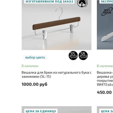
ИЗГОТАВЛИВАЕМ ПОД ЗАКАЗ
ЭКСПР
В корзину
ЗАК
ЗАКАЗ В ОДИН КЛИК
В наличии
В наличи
Длина
3
Длина
35
+ 1
Вешалка для брюк из натурального бука с
Вешалка-
зажимами (SL-15)
дерева уз
Цвет
бе
покрытие
Цвет
натуральный бук (без покрытия)
+ 3
1000.00 руб
WHITEsilv
Цвет мета
450.00
ЦЕНА ЗА ЕДИНИЦУ
ЦЕНА 