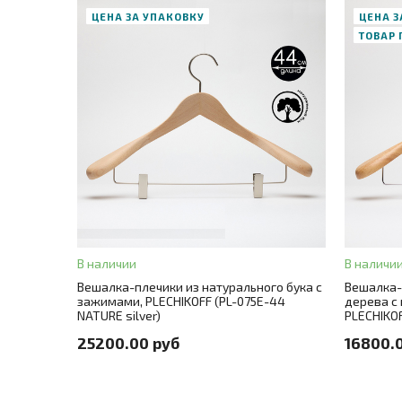
ЦЕНА ЗА УПАКОВКУ
ЦЕНА З
ТОВАР
В корзину
ЗАКАЗ В ОДИН КЛИК
Длина
44
ЗАК
Цвет
натуральный (покрытие лак)
Цвет металла
никель
Цвет
на
Количество
30 шт./цена за единицу 840 руб.
Размер
В наличии
В наличи
Вешалка-плечики из натурального бука с
Вешалка-
Количество в упаковке
30
Цвет мета
зажимами, PLECHIKOFF (PL-075E-44
дерева с
NATURE silver)
PLECHIKOF
Материал
натуральный бук
Материал
25200.00 руб
16800.