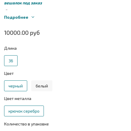
вешалок под заказ
Для точного расчета заказа напишите нам на
sales@plechikoff.ru
Подробнее
10000.00 руб
Длина
36
Цвет
черный
белый
Цвет металла
крючок серебро
Количество в упаковке