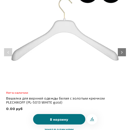
Нет в наличии
Н
Вешалка для верхней одежды белая c золотым крючком
В
PLECHIKOFF (PL-5013 WHITE gold)
5
0.00 руб
В корзину
ЗАКАЗ В ОДИН КЛИК